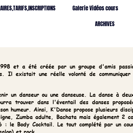
S,TARIFS,INSCRIPTIONS
Galerie Vidéos cours
Gal
ARCHIVES
8 et a été créée par un groupe d'amis passionn
Il existait une réelle volonté de communiquer ce
r un danseur ou une danseuse. La danse à deux es
 trouver dans l'éventail des danses proposées au
 humeur. Ainsi, K'Danse propose plusieurs discipline
e, Zumba adulte, Bachata mais également 2 cours 
e Body Cocktail. Le tout complété par un cours d
n) et rock.