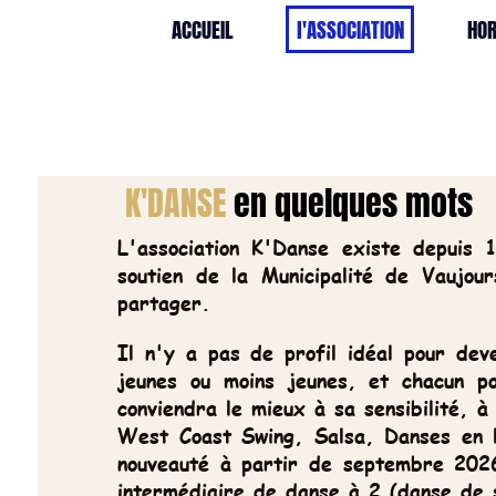
ACCUEIL
l'ASSOCIATION
HORAIRE
K'DANSE
en quelques mots
L'association K'Danse existe depuis 199
soutien de la Municipalité de Vaujours. 
partager.
Il n'y a pas de profil idéal pour deveni
jeunes ou moins jeunes, et chacun pourra
conviendra le mieux à sa sensibilité, à son
West Coast Swing, Salsa, Danses en lign
nouveauté à partir de septembre 2026 : l
intermédiaire de danse à 2 (danse de salo