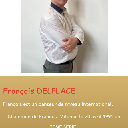
F
rançois
DELPLACE
François est un danseur de niveau international.
Champion de France à Valence le
20 avril 1991
en
2EME SERIE.