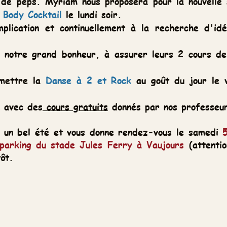
riam nous proposera pour la nouvelle saison, en p
il
le lundi soir.
t continuellement à la recherche d'idées nouvelle
d bonheur, à assurer leurs 2 cours de
West Coas
nse à 2 et Rock
au goût du jour le vendredi soi
urs gratuits
donnés par nos professeurs pendant la
 et vous donne rendez-vous le samedi
5 septembre
tade Jules Ferry à Vaujours
(attention = modifica