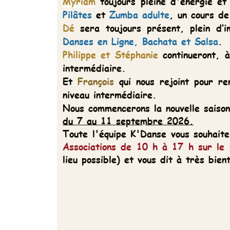
Myriam
toujours pleine d'énergie et de peps. My
Pilâtes
et
Zumba adulte
, un cours de
Body Cockta
Dé
sera toujours présent, plein
d’implication e
Danses en Ligne, Bachata et Salsa
.
Philippe et Stéphanie
continueront, à notre gran
intermédiaire.
Et
François
qui nous rejoint pour remettre la
Da
niveau intermédiaire.
Nous commencerons la nouvelle saison avec des
co
du 7 au 11 septembre 2026.
Toute l'équipe K'Danse vous souhaite un bel été
Associations
de 10 h à 17 h sur le parking du s
lieu possible) et vous dit à très bientôt.